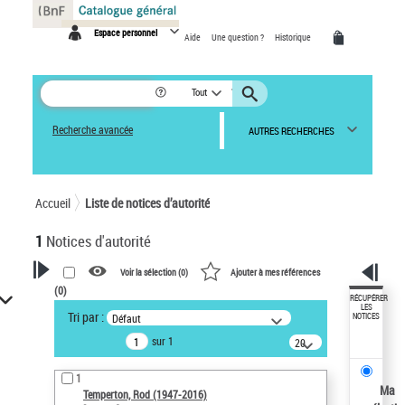
Panneau de gestion des cookies
Espace personnel
Aide
Une question ?
Historique
Tout
Recherche avancée
AUTRES RECHERCHES
Accueil
Liste de notices d’autorité
1
Notices d'autorité
Voir la sélection (
0
)
Ajouter à mes références
(
0
)
VOTRE RECHERCHE
RÉCUPÉRER
LES
Tri par :
Défaut
NOTICES
Recherche avancée dans les
sur 1
notices d’autorité
20
résultats/page
Œuvres liées à l'auteur :
1
Temperton, Rod (1947-2016)
Ma
Temperton, Rod (1947-2016)