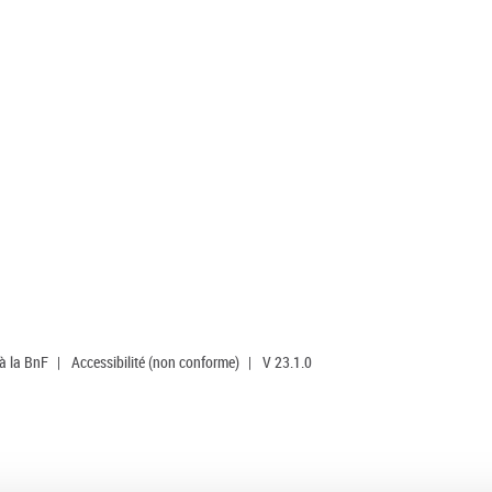
 à la BnF
|
Accessibilité (non conforme)
|
V 23.1.0