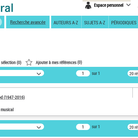
Espace personnel
Recherche avancée
AUTEURS A-Z
SUJETS A-Z
PÉRIODIQUES
(
0
)
 sélection (
0
)
Ajouter à mes références
sur 1
20 r
od (1947-2016)
e musical
sur 1
20 r