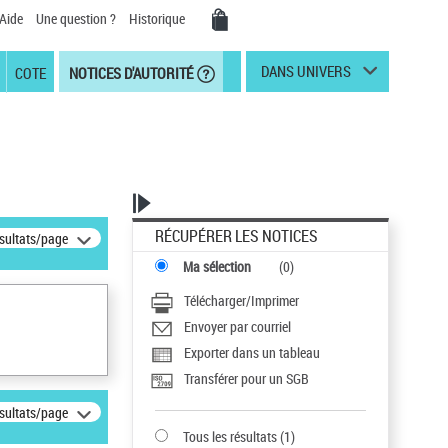
Aide
Une question ?
Historique
DANS UNIVERS
COTE
NOTICES D'AUTORITÉ
RÉCUPÉRER LES NOTICES
ésultats/page
Ma sélection
(
0
)
Télécharger/Imprimer
Envoyer par courriel
Exporter dans un tableau
Transférer pour un SGB
ésultats/page
Tous les résultats
(
1
)