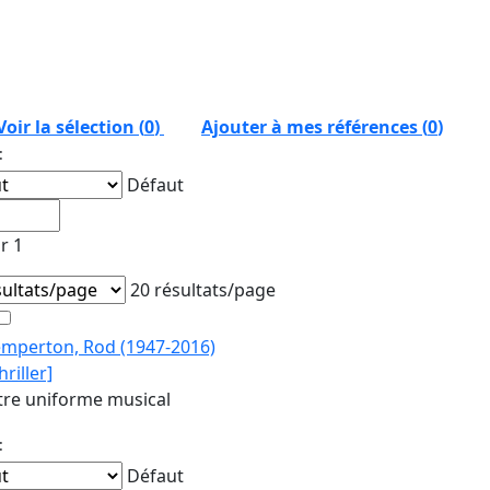
Voir la sélection (
0
)
Ajouter à mes références
(
0
)
:
Défaut
r 1
20 résultats/page
emperton, Rod (1947-2016)
hriller]
tre uniforme musical
:
Défaut