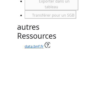
Exporter dans un
tableau
Transférer pour un SGB
autres
Ressources
data.bnf.fr