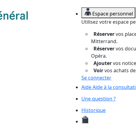
Espace personnel
Utilisez votre espace p
Réserver
vos place
Mitterrand.
Réserver
vos docum
Opéra.
Ajouter
vos notices
Voir
vos achats de
Se connecter
Aide
Aide à la consulta
Une question ?
Historique
Mes
demandes
de