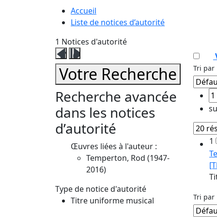
Accueil
Liste de notices d’autorité
1
Notices d'autorité
Fermer
Ouvrir
ce
ce
Votre Recherche
Tri par 
volet
volet
affinage
affinage
Recherche avancée
dans les notices
su
d’autorité
1
Œuvres liées à l'auteur :
T
Temperton, Rod (1947-
[T
2016)
Ti
Type de notice d'autorité
Tri par 
Titre uniforme musical