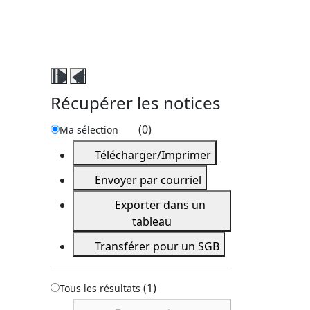
Fermer
Ouvrir
ce
ce
Récupérer les notices
volet
volet
récupérer
récupérer
(
0
)
Ma sélection
les
les
Télécharger/Imprimer
notices
notices
Envoyer par courriel
Exporter dans un
tableau
Transférer pour un SGB
(
1
)
Tous les résultats