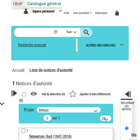
Panneau de gestion des cookies
Espace personnel
Aide
Une question ?
Historique
Tout
Recherche avancée
AUTRES RECHERCHES
Accueil
Liste de notices d’autorité
1
Notices d'autorité
Voir la sélection (
0
)
Ajouter à mes références
(
0
)
VOTRE RECHERCHE
RÉCUPÉRER
LES
Tri par :
Défaut
NOTICES
Recherche avancée dans les
sur 1
notices d’autorité
20
résultats/page
Œuvres liées à l'auteur :
1
Temperton, Rod (1947-2016)
Ma
Temperton, Rod (1947-2016)