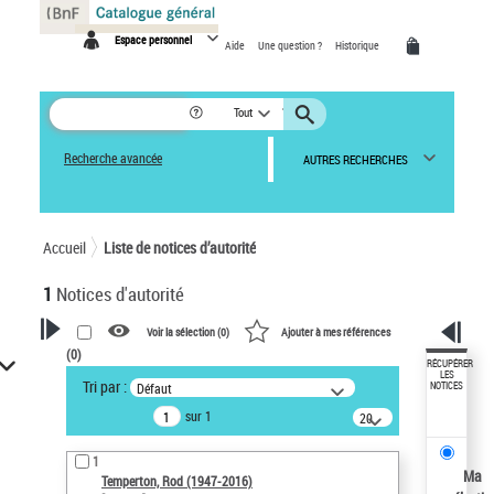
Panneau de gestion des cookies
Espace personnel
Aide
Une question ?
Historique
Tout
Recherche avancée
AUTRES RECHERCHES
Accueil
Liste de notices d’autorité
1
Notices d'autorité
Voir la sélection (
0
)
Ajouter à mes références
(
0
)
VOTRE RECHERCHE
RÉCUPÉRER
LES
Tri par :
Défaut
NOTICES
Recherche avancée dans les
sur 1
notices d’autorité
20
résultats/page
Œuvres liées à l'auteur :
1
Temperton, Rod (1947-2016)
Ma
Temperton, Rod (1947-2016)