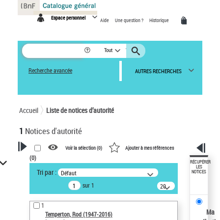
Panneau de gestion des cookies
Espace personnel
Aide
Une question ?
Historique
Tout
Recherche avancée
AUTRES RECHERCHES
Accueil
Liste de notices d’autorité
1
Notices d'autorité
Voir la sélection (
0
)
Ajouter à mes références
(
0
)
VOTRE RECHERCHE
RÉCUPÉRER
LES
Tri par :
Défaut
NOTICES
Recherche avancée dans les
sur 1
notices d’autorité
20
résultats/page
Œuvres liées à l'auteur :
1
Temperton, Rod (1947-2016)
Ma
Temperton, Rod (1947-2016)