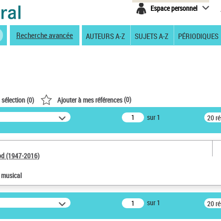
Espace personnel
Recherche avancée
AUTEURS A-Z
SUJETS A-Z
PÉRIODIQUES
(
0
)
 sélection (
0
)
Ajouter à mes références
sur 1
20 r
od (1947-2016)
e musical
sur 1
20 r