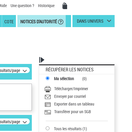
Aide
Une question ?
Historique
DANS UNIVERS
COTE
NOTICES D'AUTORITÉ
RÉCUPÉRER LES NOTICES
ésultats/page
Ma sélection
(
0
)
Télécharger/Imprimer
Envoyer par courriel
Exporter dans un tableau
Transférer pour un SGB
ésultats/page
Tous les résultats
(
1
)