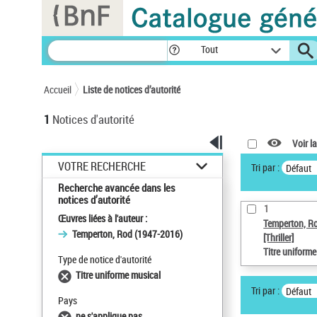
Panneau de gestion des cookies
Tout
Accueil
Liste de notices d’autorité
1
Notices d'autorité
Voir la
VOTRE RECHERCHE
Tri par :
Défaut
Recherche avancée dans les
notices d’autorité
1
Œuvres liées à l'auteur :
Temperton, R
Temperton, Rod (1947-2016)
[Thriller]
Titre uniform
Type de notice d'autorité
Titre uniforme musical
Tri par :
Défaut
Pays
ne s'applique pas