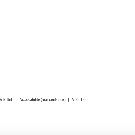
 à la BnF
|
Accessibilité (non conforme)
|
V 23.1.0