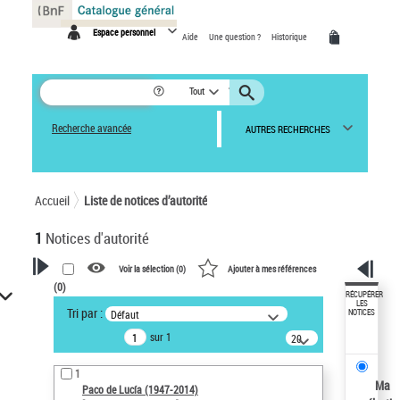
Panneau de gestion des cookies
Espace personnel
Aide
Une question ?
Historique
Tout
Recherche avancée
AUTRES RECHERCHES
Accueil
Liste de notices d’autorité
1
Notices d'autorité
Voir la sélection (
0
)
Ajouter à mes références
(
0
)
VOTRE RECHERCHE
RÉCUPÉRER
LES
Tri par :
Défaut
NOTICES
Recherche avancée dans les
sur 1
notices d’autorité
20
résultats/page
Œuvres liées à l'auteur :
1
Paco de Lucía (1947-2014)
Ma
Paco de Lucía (1947-2014)