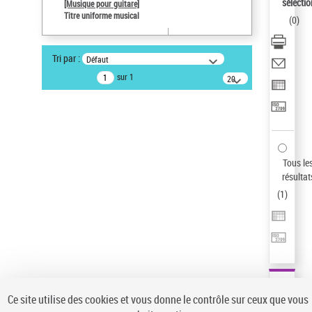
sélectio
[Musique pour guitare]
Statut de la notice d’autorité
Titre uniforme musical
(
0
)
Notice élémentaire
Sauvegarder votre recherche
Tri par :
Défaut
AFFINER
sur 1
20
résultats/page
Type de notice d'autorité
Œuvre
(1)
Titre uniforme musical
(1)
Statut de la notice d’autorité
Tous le
résultat
Pays
(
1
)
Auteur d’œuvre
Ce site utilise des cookies et vous donne le contrôle sur ceux que vous