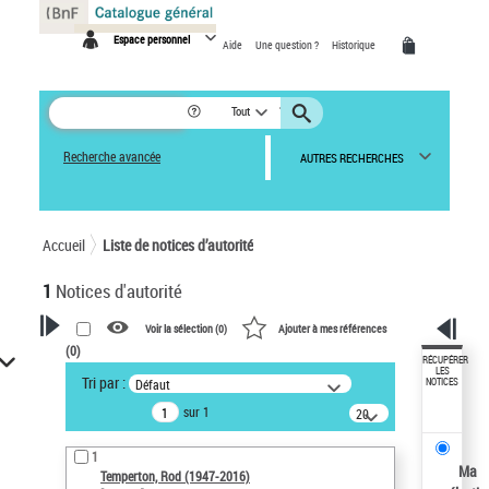
Panneau de gestion des cookies
Espace personnel
Aide
Une question ?
Historique
Tout
Recherche avancée
AUTRES RECHERCHES
Accueil
Liste de notices d’autorité
1
Notices d'autorité
Voir la sélection (
0
)
Ajouter à mes références
(
0
)
VOTRE RECHERCHE
RÉCUPÉRER
LES
Tri par :
Défaut
NOTICES
Recherche avancée dans les
sur 1
notices d’autorité
20
résultats/page
Œuvres liées à l'auteur :
1
Temperton, Rod (1947-2016)
Ma
Temperton, Rod (1947-2016)