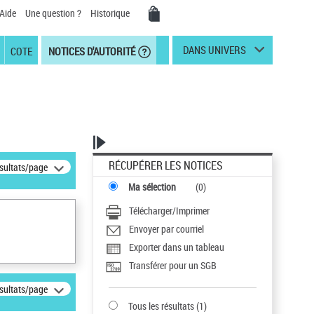
Aide
Une question ?
Historique
DANS UNIVERS
COTE
NOTICES D'AUTORITÉ
RÉCUPÉRER LES NOTICES
ésultats/page
Ma sélection
(
0
)
Télécharger/Imprimer
Envoyer par courriel
Exporter dans un tableau
Transférer pour un SGB
ésultats/page
Tous les résultats
(
1
)