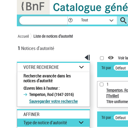
Panneau de gestion des cookies
Tout
Accueil
Liste de notices d’autorité
1
Notices d'autorité
Voir la
VOTRE RECHERCHE
Tri par :
Défaut
Recherche avancée dans les
notices d’autorité
1
Œuvres liées à l'auteur :
Temperton, R
Temperton, Rod (1947-2016)
[Thriller]
Sauvegarder votre recherche
Titre uniform
AFFINER
Tri par :
Défaut
Type de notice d'autorité