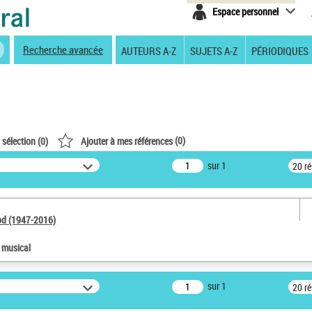
Espace personnel
Recherche avancée
AUTEURS A-Z
SUJETS A-Z
PÉRIODIQUES
(
0
)
 sélection (
0
)
Ajouter à mes références
sur 1
20 r
od (1947-2016)
e musical
sur 1
20 r