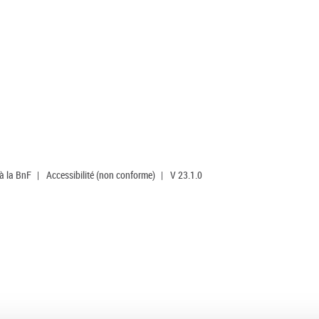
 à la BnF
|
Accessibilité (non conforme)
|
V 23.1.0