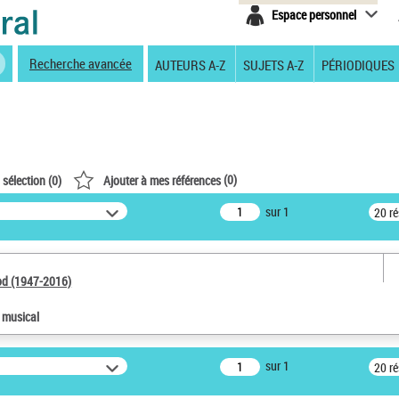
Espace personnel
Recherche avancée
AUTEURS A-Z
SUJETS A-Z
PÉRIODIQUES
(
0
)
 sélection (
0
)
Ajouter à mes références
sur 1
20 r
od (1947-2016)
e musical
sur 1
20 r