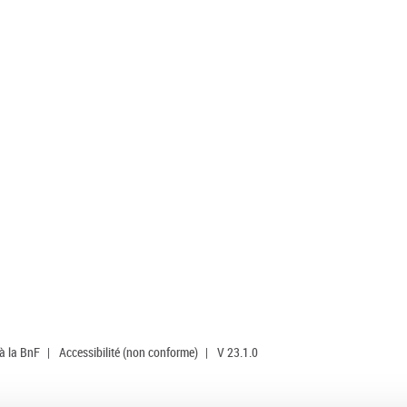
 à la BnF
|
Accessibilité (non conforme)
|
V 23.1.0