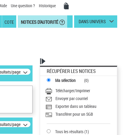
Aide
Une question ?
Historique
DANS UNIVERS
COTE
NOTICES D'AUTORITÉ
RÉCUPÉRER LES NOTICES
ésultats/page
Ma sélection
(
0
)
Télécharger/Imprimer
Envoyer par courriel
Exporter dans un tableau
Transférer pour un SGB
ésultats/page
Tous les résultats
(
1
)