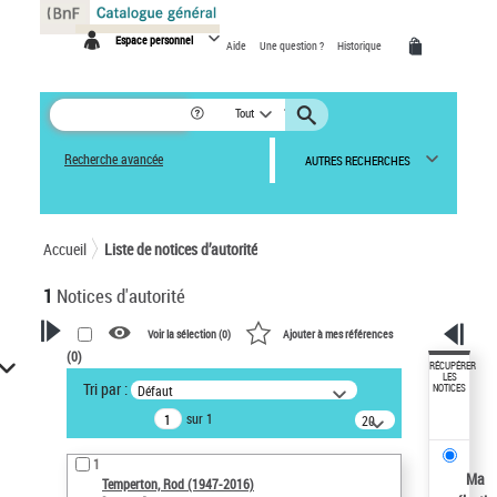
Panneau de gestion des cookies
Espace personnel
Aide
Une question ?
Historique
Tout
Recherche avancée
AUTRES RECHERCHES
Accueil
Liste de notices d’autorité
1
Notices d'autorité
Voir la sélection (
0
)
Ajouter à mes références
(
0
)
VOTRE RECHERCHE
RÉCUPÉRER
LES
Tri par :
Défaut
NOTICES
Recherche avancée dans les
sur 1
notices d’autorité
20
résultats/page
Œuvres liées à l'auteur :
1
Temperton, Rod (1947-2016)
Ma
Temperton, Rod (1947-2016)