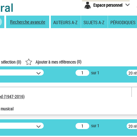
Espace personnel
Recherche avancée
AUTEURS A-Z
SUJETS A-Z
PÉRIODIQUES
(
0
)
 sélection (
0
)
Ajouter à mes références
sur 1
20 r
od (1947-2016)
e musical
sur 1
20 r