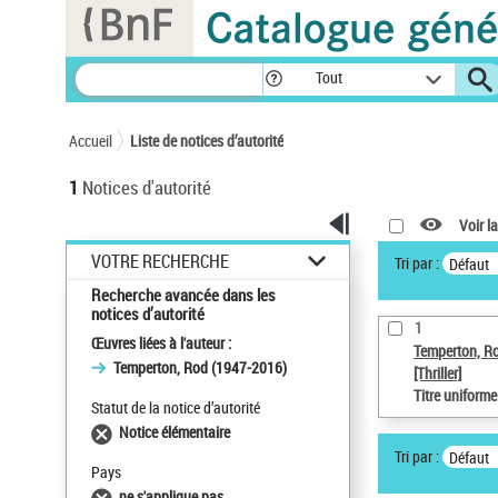
Panneau de gestion des cookies
Tout
Accueil
Liste de notices d’autorité
1
Notices d'autorité
Voir la
VOTRE RECHERCHE
Tri par :
Défaut
Recherche avancée dans les
notices d’autorité
1
Œuvres liées à l'auteur :
Temperton, R
Temperton, Rod (1947-2016)
[Thriller]
Titre uniform
Statut de la notice d’autorité
Notice élémentaire
Tri par :
Défaut
Pays
ne s'applique pas