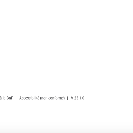
 à la BnF
|
Accessibilité (non conforme)
|
V 23.1.0