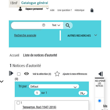
Panneau de gestion des cookies
Espace personnel
Aide
Une question ?
Historique
Tout
Recherche avancée
AUTRES RECHERCHES
Accueil
Liste de notices d’autorité
1
Notices d'autorité
Voir la sélection (
0
)
Ajouter à mes références
(
0
)
VOTRE RECHERCHE
RÉCUPÉRER
LES
Tri par :
Défaut
NOTICES
Recherche avancée dans les
sur 1
notices d’autorité
20
résultats/page
Œuvres liées à l'auteur :
1
Temperton, Rod (1947-2016)
Ma
Temperton, Rod (1947-2016)