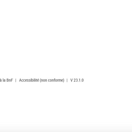
 à la BnF
|
Accessibilité (non conforme)
|
V 23.1.0