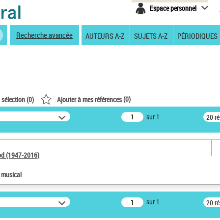
Espace personnel
Recherche avancée
AUTEURS A-Z
SUJETS A-Z
PÉRIODIQUES
(
0
)
 sélection (
0
)
Ajouter à mes références
sur 1
20 r
od (1947-2016)
e musical
sur 1
20 r