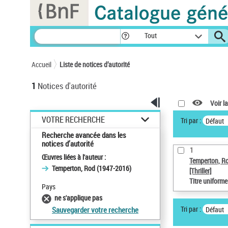
Panneau de gestion des cookies
Tout
Accueil
Liste de notices d’autorité
1
Notices d'autorité
Voir la
VOTRE RECHERCHE
Tri par :
Défaut
Recherche avancée dans les
notices d’autorité
1
Œuvres liées à l'auteur :
Temperton, R
Temperton, Rod (1947-2016)
[Thriller]
Titre uniform
Pays
ne s'applique pas
Tri par :
Défaut
Sauvegarder votre recherche