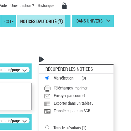
Aide
Une question ?
Historique
DANS UNIVERS
COTE
NOTICES D'AUTORITÉ
RÉCUPÉRER LES NOTICES
ésultats/page
Ma sélection
(
0
)
Télécharger/Imprimer
Envoyer par courriel
Exporter dans un tableau
Transférer pour un SGB
ésultats/page
Tous les résultats
(
1
)