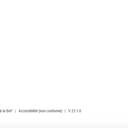
 à la BnF
|
Accessibilité (non conforme)
|
V 23.1.0