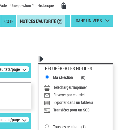
Aide
Une question ?
Historique
DANS UNIVERS
COTE
NOTICES D'AUTORITÉ
RÉCUPÉRER LES NOTICES
ésultats/page
Ma sélection
(
0
)
Télécharger/Imprimer
Envoyer par courriel
Exporter dans un tableau
Transférer pour un SGB
ésultats/page
Tous les résultats
(
1
)