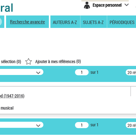
Espace personnel
Recherche avancée
AUTEURS A-Z
SUJETS A-Z
PÉRIODIQUES
(
0
)
 sélection (
0
)
Ajouter à mes références
sur 1
20 r
od (1947-2016)
e musical
sur 1
20 r