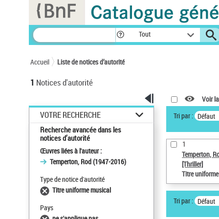
Panneau de gestion des cookies
Tout
Accueil
Liste de notices d’autorité
1
Notices d'autorité
Voir la
VOTRE RECHERCHE
Tri par :
Défaut
Recherche avancée dans les
notices d’autorité
1
Œuvres liées à l'auteur :
Temperton, R
Temperton, Rod (1947-2016)
[Thriller]
Titre uniform
Type de notice d'autorité
Titre uniforme musical
Tri par :
Défaut
Pays
ne s'applique pas