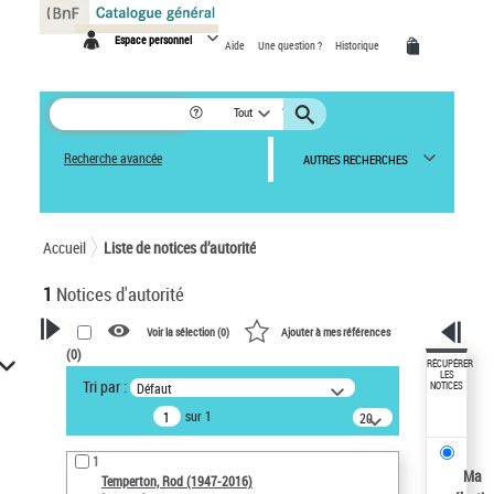
Panneau de gestion des cookies
Espace personnel
Aide
Une question ?
Historique
Tout
Recherche avancée
AUTRES RECHERCHES
Accueil
Liste de notices d’autorité
1
Notices d'autorité
Voir la sélection (
0
)
Ajouter à mes références
(
0
)
VOTRE RECHERCHE
RÉCUPÉRER
LES
Tri par :
Défaut
NOTICES
Recherche avancée dans les
sur 1
notices d’autorité
20
résultats/page
Œuvres liées à l'auteur :
1
Temperton, Rod (1947-2016)
Ma
Temperton, Rod (1947-2016)