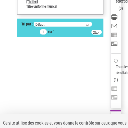
sélectio
[Thriller]
Pays
Titre uniforme musical
(
0
)
ne s'applique pas
Sauvegarder votre recherche
Tri par :
Défaut
AFFINER
sur 1
20
résultats/page
Type de notice d'autorité
Œuvre
(1)
Titre uniforme musical
(1)
Statut de la notice d’autorité
Tous le
résultat
Pays
(
1
)
Auteur d’œuvre
Ce site utilise des cookies et vous donne le contrôle sur ceux que vous