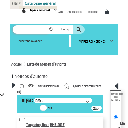
Panneau de gestion des cookies
Espace personnel
Aide
Une question ?
Historique
Tout
Recherche avancée
AUTRES RECHERCHES
Accueil
Liste de notices d’autorité
1
Notices d'autorité
Voir la sélection (
0
)
Ajouter à mes références
(
0
)
VOTRE RECHERCHE
RÉCUPÉRER
LES
Tri par :
Défaut
NOTICES
Recherche avancée dans les
sur 1
notices d’autorité
20
résultats/page
Œuvres liées à l'auteur :
1
Temperton, Rod (1947-2016)
Ma
Temperton, Rod (1947-2016)