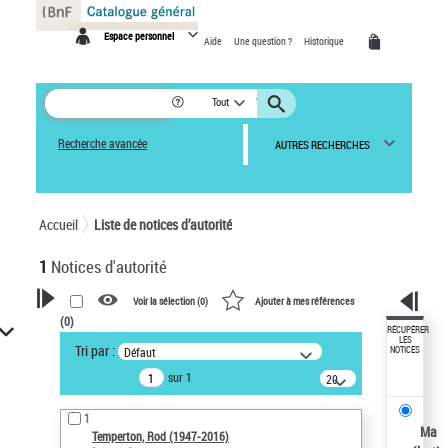
Panneau de gestion des cookies
Espace personnel
Aide
Une question ?
Historique
Tout
Recherche avancée
AUTRES RECHERCHES
Accueil
Liste de notices d’autorité
1
Notices d'autorité
Voir la sélection (
0
)
Ajouter à mes références
(
0
)
VOTRE RECHERCHE
RÉCUPÉRER
LES
Tri par :
Défaut
NOTICES
Recherche avancée dans les
sur 1
notices d’autorité
20
résultats/page
Œuvres liées à l'auteur :
1
Temperton, Rod (1947-2016)
Ma
Temperton, Rod (1947-2016)