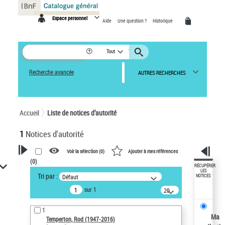
Panneau de gestion des cookies
Espace personnel
Aide
Une question ?
Historique
Tout
Recherche avancée
AUTRES RECHERCHES
Accueil
Liste de notices d’autorité
1
Notices d'autorité
Voir la sélection (
0
)
Ajouter à mes références
(
0
)
VOTRE RECHERCHE
RÉCUPÉRER
LES
Tri par :
Défaut
NOTICES
Recherche avancée dans les
sur 1
notices d’autorité
20
résultats/page
Œuvres liées à l'auteur :
1
Temperton, Rod (1947-2016)
Ma
Temperton, Rod (1947-2016)