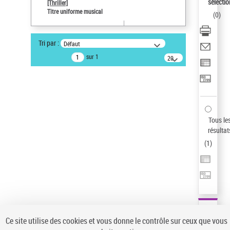
sélectio
[Thriller]
Type de notice d'autorité
Titre uniforme musical
(
0
)
Œuvre
Sauvegarder votre recherche
Tri par :
Défaut
AFFINER
sur 1
20
résultats/page
Type de notice d'autorité
Œuvre
(1)
Titre uniforme musical
(1)
Statut de la notice d’autorité
Tous le
résultat
Pays
(
1
)
Auteur d’œuvre
Ce site utilise des cookies et vous donne le contrôle sur ceux que vous