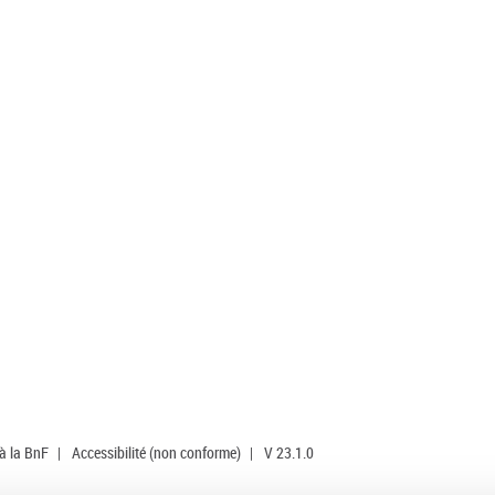
 à la BnF
|
Accessibilité (non conforme)
|
V 23.1.0