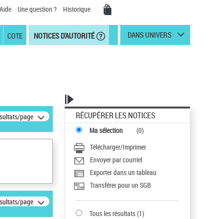
Aide
Une question ?
Historique
DANS UNIVERS
COTE
NOTICES D'AUTORITÉ
RÉCUPÉRER LES NOTICES
ésultats/page
Ma sélection
(
0
)
Télécharger/Imprimer
Envoyer par courriel
Exporter dans un tableau
Transférer pour un SGB
ésultats/page
Tous les résultats
(
1
)