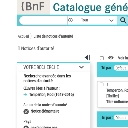
Panneau de gestion des cookies
Tout
Accueil
Liste de notices d’autorité
1
Notices d'autorité
Voir la
VOTRE RECHERCHE
Tri par :
Défaut
Recherche avancée dans les
notices d’autorité
1
Œuvres liées à l'auteur :
Temperton, R
Temperton, Rod (1947-2016)
[Thriller]
Titre uniform
Statut de la notice d’autorité
Notice élémentaire
Tri par :
Défaut
Pays
ne s'applique pas