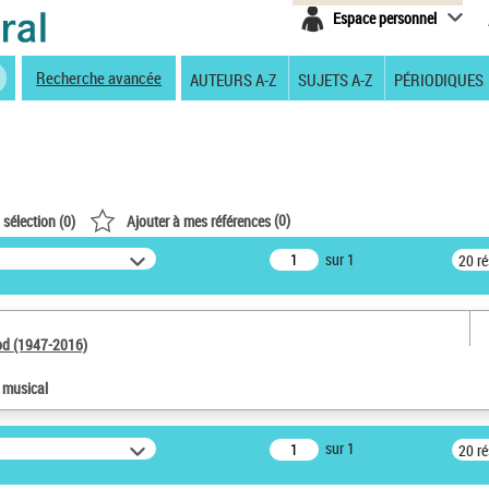
Espace personnel
Recherche avancée
AUTEURS A-Z
SUJETS A-Z
PÉRIODIQUES
(
0
)
 sélection (
0
)
Ajouter à mes références
sur 1
20 r
od (1947-2016)
e musical
sur 1
20 r