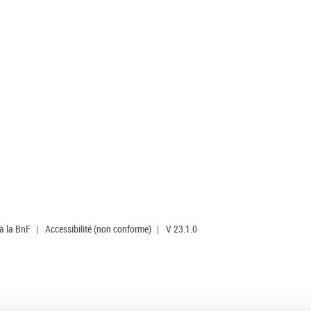
 à la BnF
|
Accessibilité (non conforme)
|
V 23.1.0