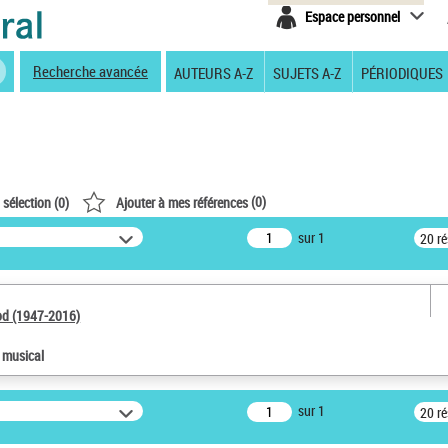
Espace personnel
Recherche avancée
AUTEURS A-Z
SUJETS A-Z
PÉRIODIQUES
(
0
)
 sélection (
0
)
Ajouter à mes références
sur 1
20 r
od (1947-2016)
e musical
sur 1
20 r