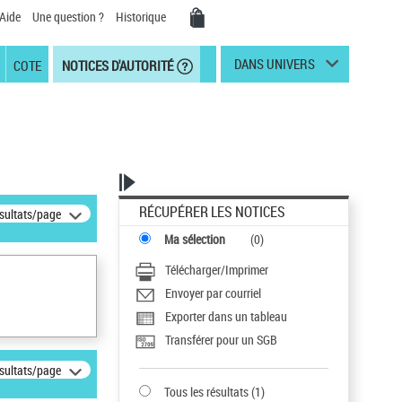
Aide
Une question ?
Historique
DANS UNIVERS
COTE
NOTICES D'AUTORITÉ
RÉCUPÉRER LES NOTICES
ésultats/page
Ma sélection
(
0
)
Télécharger/Imprimer
Envoyer par courriel
Exporter dans un tableau
Transférer pour un SGB
ésultats/page
Tous les résultats
(
1
)