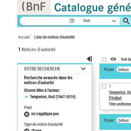
Panneau de gestion des cookies
Tout
Accueil
Liste de notices d’autorité
1
Notices d'autorité
Voir la
VOTRE RECHERCHE
Tri par :
Défaut
Recherche avancée dans les
notices d’autorité
1
Œuvres liées à l'auteur :
Temperton, R
Temperton, Rod (1947-2016)
[Thriller]
Titre uniform
Pays
ne s'applique pas
Tri par :
Défaut
Type de notice d'autorité
Œuvre