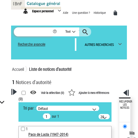
Panneau de gestion des cookies
Espace personnel
Aide
Une question ?
Historique
Tout
Recherche avancée
AUTRES RECHERCHES
Accueil
Liste de notices d’autorité
1
Notices d'autorité
Voir la sélection (
0
)
Ajouter à mes références
(
0
)
VOTRE RECHERCHE
RÉCUPÉRER
LES
Tri par :
Défaut
NOTICES
Recherche avancée dans les
sur 1
notices d’autorité
20
résultats/page
Œuvres liées à l'auteur :
1
Paco de Lucía (1947-2014)
Ma
Paco de Lucía (1947-2014)