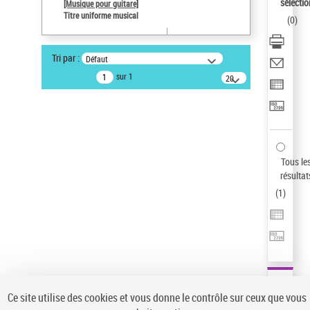
sélectio
[Musique pour guitare]
Statut de la notice d’autorité
Titre uniforme musical
(
0
)
Notice élémentaire
Sauvegarder votre recherche
Tri par :
Défaut
AFFINER
sur 1
20
résultats/page
Type de notice d'autorité
Œuvre
(1)
Titre uniforme musical
(1)
Statut de la notice d’autorité
Tous le
résultat
Pays
(
1
)
Auteur d’œuvre
Ce site utilise des cookies et vous donne le contrôle sur ceux que vous