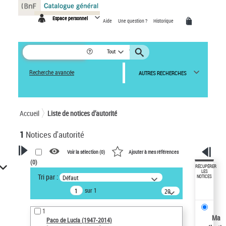
Panneau de gestion des cookies
Espace personnel
Aide
Une question ?
Historique
Tout
Recherche avancée
AUTRES RECHERCHES
Accueil
Liste de notices d’autorité
1
Notices d'autorité
Voir la sélection (
0
)
Ajouter à mes références
(
0
)
VOTRE RECHERCHE
RÉCUPÉRER
LES
Tri par :
Défaut
NOTICES
Recherche avancée dans les
sur 1
notices d’autorité
20
résultats/page
Œuvres liées à l'auteur :
1
Paco de Lucía (1947-2014)
Ma
Paco de Lucía (1947-2014)