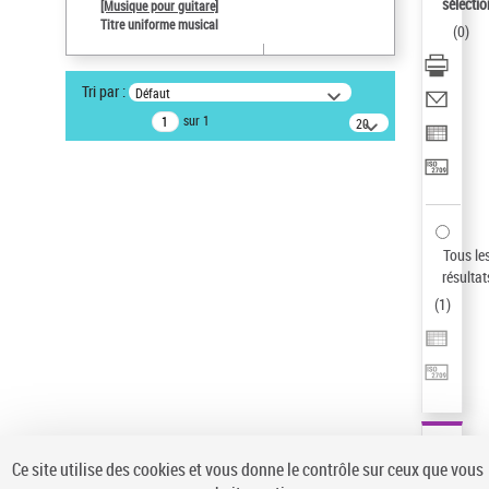
sélectio
[Musique pour guitare]
Pays
Titre uniforme musical
(
0
)
ne s'applique pas
Type de notice d'autorité
Tri par :
Défaut
Œuvre
sur 1
20
résultats/page
Statut de la notice d’autorité
Notice élémentaire
Sauvegarder votre recherche
AFFINER
Tous le
Type de notice d'autorité
résultat
(
1
)
Œuvre
(1)
Titre uniforme musical
(1)
Statut de la notice d’autorité
Pays
Auteur d’œuvre
Ce site utilise des cookies et vous donne le contrôle sur ceux que vous