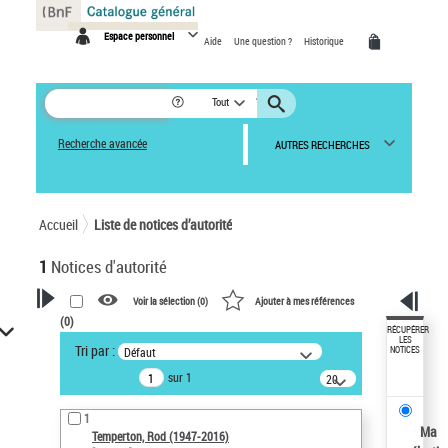
Panneau de gestion des cookies
Espace personnel
Aide
Une question ?
Historique
Tout
Recherche avancée
AUTRES RECHERCHES
Accueil
Liste de notices d’autorité
1
Notices d'autorité
Voir la sélection (
0
)
Ajouter à mes références
(
0
)
VOTRE RECHERCHE
RÉCUPÉRER
LES
Tri par :
Défaut
NOTICES
Recherche avancée dans les
sur 1
notices d’autorité
20
résultats/page
Œuvres liées à l'auteur :
1
Temperton, Rod (1947-2016)
Ma
Temperton, Rod (1947-2016)