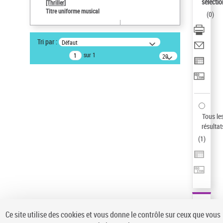
sélectio
[Thriller]
Pays
Titre uniforme musical
(
0
)
ne s'applique pas
Statut de la notice d’autorité
Tri par :
Défaut
Notice élémentaire
sur 1
20
résultats/page
Type de notice d'autorité
Œuvre
Auteur d’œuvre
Temperton, Rod (1947-2016)
Sauvegarder votre recherche
Tous le
résultat
AFFINER
(
1
)
Type de notice d'autorité
Œuvre
(1)
Titre uniforme musical
(1)
Statut de la notice d’autorité
Ce site utilise des cookies et vous donne le contrôle sur ceux que vous
Pays