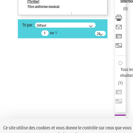
sélectio
[Thriller]
Pays
Titre uniforme musical
(
0
)
ne s'applique pas
Auteur d’œuvre
Tri par :
Défaut
Temperton, Rod (1947-2016)
sur 1
20
résultats/page
Type de notice d'autorité
Titre uniforme musical
Sauvegarder votre recherche
AFFINER
Tous le
Type de notice d'autorité
résultat
(
1
)
Œuvre
(1)
Titre uniforme musical
(1)
Statut de la notice d’autorité
Pays
Auteur d’œuvre
Ce site utilise des cookies et vous donne le contrôle sur ceux que vous