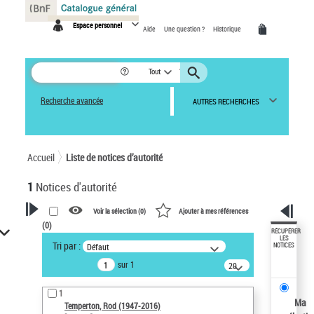
Panneau de gestion des cookies
Espace personnel
Aide
Une question ?
Historique
Tout
Recherche avancée
AUTRES RECHERCHES
Accueil
Liste de notices d’autorité
1
Notices d'autorité
Voir la sélection (
0
)
Ajouter à mes références
(
0
)
VOTRE RECHERCHE
RÉCUPÉRER
LES
Tri par :
Défaut
NOTICES
Recherche avancée dans les
sur 1
notices d’autorité
20
résultats/page
Œuvres liées à l'auteur :
1
Temperton, Rod (1947-2016)
Ma
Temperton, Rod (1947-2016)