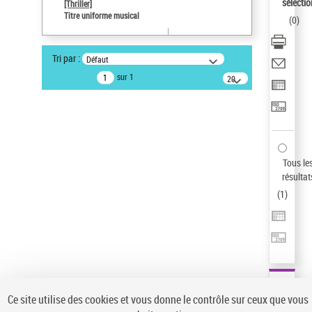
sélectio
[Thriller]
Pays
Titre uniforme musical
(
0
)
ne s'applique pas
Sauvegarder votre recherche
Tri par :
Défaut
AFFINER
sur 1
20
résultats/page
Type de notice d'autorité
Œuvre
(1)
Titre uniforme musical
(1)
Statut de la notice d’autorité
Tous le
résultat
Pays
(
1
)
Auteur d’œuvre
Ce site utilise des cookies et vous donne le contrôle sur ceux que vous