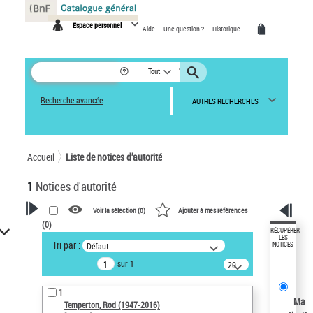
Panneau de gestion des cookies
Espace personnel
Aide
Une question ?
Historique
Tout
Recherche avancée
AUTRES RECHERCHES
Accueil
Liste de notices d’autorité
1
Notices d'autorité
Voir la sélection (
0
)
Ajouter à mes références
(
0
)
VOTRE RECHERCHE
RÉCUPÉRER
LES
Tri par :
Défaut
NOTICES
Recherche avancée dans les
sur 1
notices d’autorité
20
résultats/page
Œuvres liées à l'auteur :
1
Temperton, Rod (1947-2016)
Ma
Temperton, Rod (1947-2016)