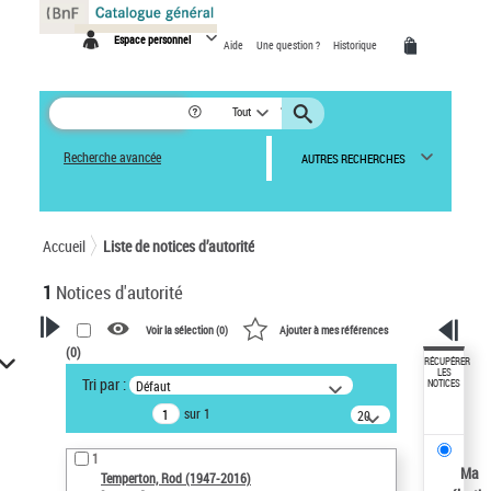
Panneau de gestion des cookies
Espace personnel
Aide
Une question ?
Historique
Tout
Recherche avancée
AUTRES RECHERCHES
Accueil
Liste de notices d’autorité
1
Notices d'autorité
Voir la sélection (
0
)
Ajouter à mes références
(
0
)
VOTRE RECHERCHE
RÉCUPÉRER
LES
Tri par :
Défaut
NOTICES
Recherche avancée dans les
sur 1
notices d’autorité
20
résultats/page
Œuvres liées à l'auteur :
1
Temperton, Rod (1947-2016)
Ma
Temperton, Rod (1947-2016)