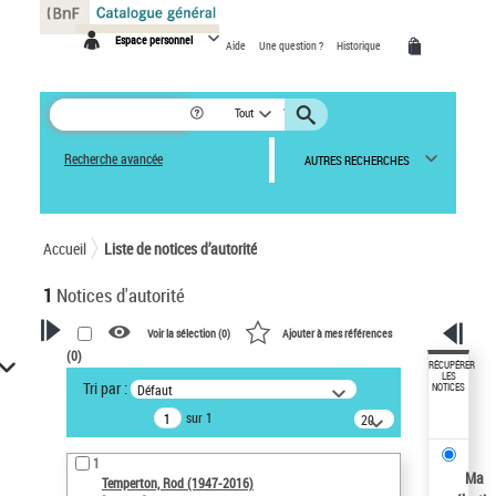
Panneau de gestion des cookies
Espace personnel
Aide
Une question ?
Historique
Tout
Recherche avancée
AUTRES RECHERCHES
Accueil
Liste de notices d’autorité
1
Notices d'autorité
Voir la sélection (
0
)
Ajouter à mes références
(
0
)
VOTRE RECHERCHE
RÉCUPÉRER
LES
Tri par :
Défaut
NOTICES
Recherche avancée dans les
sur 1
notices d’autorité
20
résultats/page
Œuvres liées à l'auteur :
1
Temperton, Rod (1947-2016)
Ma
Temperton, Rod (1947-2016)