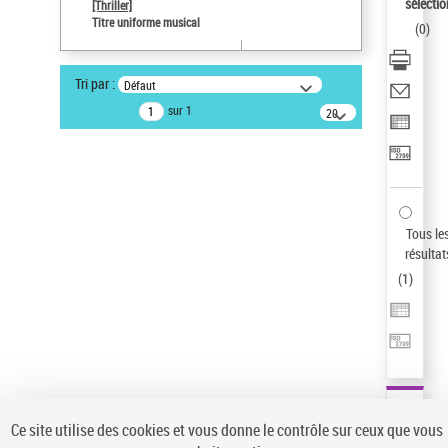
Sauvegarder votre recherche
sélectio
[Thriller]
Titre uniforme musical
(
0
)
AFFINER
Type de notice d'autorité
Tri par :
Défaut
Œuvre
(1)
sur 1
20
résultats/page
Titre uniforme musical
(1)
Statut de la notice d’autorité
Pays
Auteur d’œuvre
Tous le
résultat
(
1
)
Ce site utilise des cookies et vous donne le contrôle sur ceux que vous