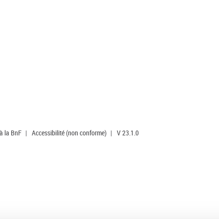
 à la BnF
|
Accessibilité (non conforme)
|
V 23.1.0