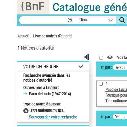
Panneau de gestion des cookies
Tout
Accueil
Liste de notices d’autorité
1
Notices d'autorité
Voir la
VOTRE RECHERCHE
Tri par :
Défaut
Recherche avancée dans les
notices d’autorité
1
Œuvres liées à l'auteur :
Paco de Lucí
Paco de Lucía (1947-2014)
[Musique pour
Titre uniform
Type de notice d'autorité
Titre uniforme musical
Tri par :
Défaut
Sauvegarder votre recherche