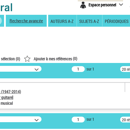
Espace personnel
Recherche avancée
AUTEURS A-Z
SUJETS A-Z
PÉRIODIQUES
(
0
)
 sélection (
0
)
Ajouter à mes références
sur 1
20 r
a (1947-2014)
 guitare]
e musical
sur 1
20 r