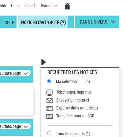
Aide
Une question ?
Historique
DANS UNIVERS
COTE
NOTICES D'AUTORITÉ
RÉCUPÉRER LES NOTICES
ésultats/page
Ma sélection
(
0
)
Télécharger/Imprimer
Envoyer par courriel
Exporter dans un tableau
Transférer pour un SGB
ésultats/page
Tous les résultats
(
1
)