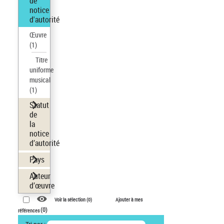
de
notice
d'autorité
Œuvre
(1)
Titre
uniforme
musical
(1)
Statut
de
la
notice
d’autorité
Pays
Auteur
d’œuvre
Voir la sélection (
0
)
Ajouter à mes
(
0
)
références