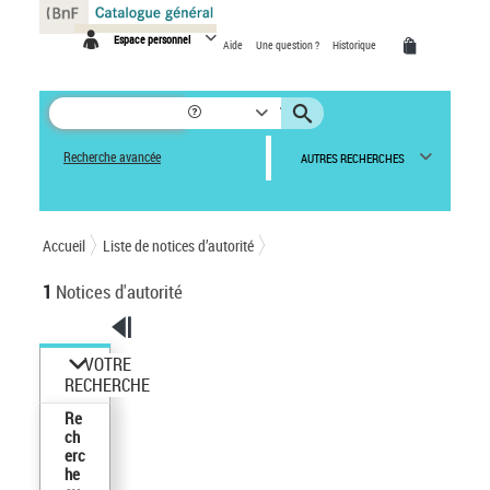
Panneau de gestion des cookies
Espace personnel
Aide
Une question ?
Historique
Recherche avancée
AUTRES RECHERCHES
Accueil
Liste de notices d’autorité
1
Notices d'autorité
VOTRE
RECHERCHE
Re
ch
erc
he