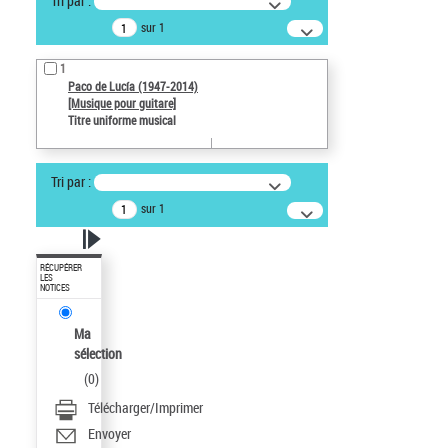
Tri par :
sur 1
1
Paco de Lucía (1947-2014)
[Musique pour guitare]
Titre uniforme musical
Tri par :
sur 1
RÉCUPÉRER
LES
NOTICES
Ma
sélection
(
0
)
Télécharger/Imprimer
Envoyer