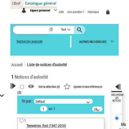
Panneau de gestion des cookies
Espace personnel
Aide
Une question ?
Historique
Tout
Recherche avancée
AUTRES RECHERCHES
Accueil
Liste de notices d’autorité
1
Notices d'autorité
Voir la sélection (
0
)
Ajouter à mes références
(
0
)
VOTRE RECHERCHE
RÉCUPÉRER
LES
Tri par :
Défaut
NOTICES
Recherche avancée dans les
sur 1
notices d’autorité
20
résultats/page
Œuvres liées à l'auteur :
1
Temperton, Rod (1947-2016)
Ma
Temperton, Rod (1947-2016)