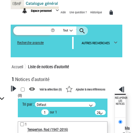
Panneau de gestion des cookies
Espace personnel
Aide
Une question ?
Historique
Tout
Recherche avancée
AUTRES RECHERCHES
Accueil
Liste de notices d’autorité
1
Notices d'autorité
Voir la sélection (
0
)
Ajouter à mes références
(
0
)
VOTRE RECHERCHE
RÉCUPÉRER
LES
Tri par :
Défaut
NOTICES
Recherche avancée dans les
sur 1
notices d’autorité
20
résultats/page
Œuvres liées à l'auteur :
1
Temperton, Rod (1947-2016)
Ma
Temperton, Rod (1947-2016)