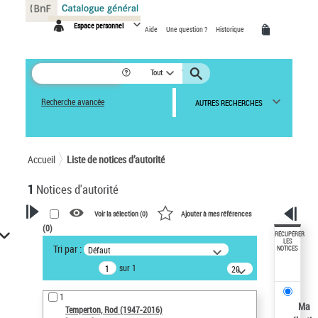
Panneau de gestion des cookies
Espace personnel
Aide
Une question ?
Historique
Tout
Recherche avancée
AUTRES RECHERCHES
Accueil
Liste de notices d’autorité
1
Notices d'autorité
Voir la sélection (
0
)
Ajouter à mes références
(
0
)
VOTRE RECHERCHE
RÉCUPÉRER
LES
Tri par :
Défaut
NOTICES
Recherche avancée dans les
sur 1
notices d’autorité
20
résultats/page
Œuvres liées à l'auteur :
1
Temperton, Rod (1947-2016)
Ma
Temperton, Rod (1947-2016)