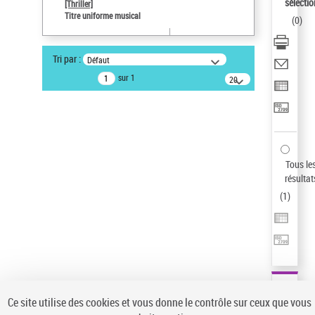
sélectio
[Thriller]
Auteur d’œuvre
Titre uniforme musical
(
0
)
Temperton, Rod (1947-2016)
Sauvegarder votre recherche
Tri par :
Défaut
AFFINER
sur 1
20
résultats/page
Type de notice d'autorité
Œuvre
(1)
Titre uniforme musical
(1)
Statut de la notice d’autorité
Tous le
résultat
Pays
(
1
)
Auteur d’œuvre
Ce site utilise des cookies et vous donne le contrôle sur ceux que vous