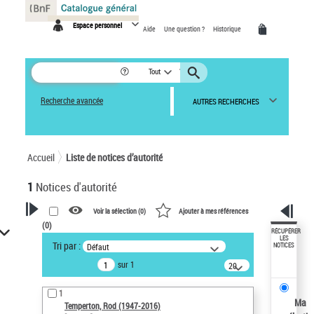
Panneau de gestion des cookies
Espace personnel
Aide
Une question ?
Historique
Tout
Recherche avancée
AUTRES RECHERCHES
Accueil
Liste de notices d’autorité
1
Notices d'autorité
Voir la sélection (
0
)
Ajouter à mes références
(
0
)
VOTRE RECHERCHE
RÉCUPÉRER
LES
Tri par :
Défaut
NOTICES
Recherche avancée dans les
sur 1
notices d’autorité
20
résultats/page
Œuvres liées à l'auteur :
1
Temperton, Rod (1947-2016)
Ma
Temperton, Rod (1947-2016)