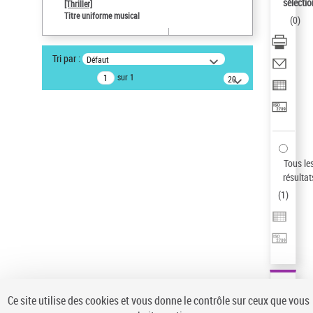
Sauvegarder votre recherche
sélectio
[Thriller]
Titre uniforme musical
(
0
)
AFFINER
Type de notice d'autorité
Tri par :
Défaut
Œuvre
(1)
sur 1
20
résultats/page
Titre uniforme musical
(1)
Statut de la notice d’autorité
Pays
Auteur d’œuvre
Tous le
résultat
(
1
)
Ce site utilise des cookies et vous donne le contrôle sur ceux que vous