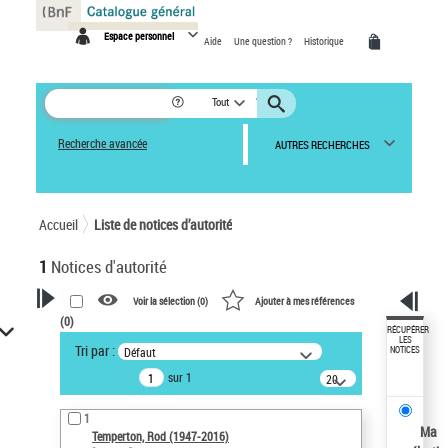
Panneau de gestion des cookies
Espace personnel
Aide
Une question ?
Historique
Tout
Recherche avancée
AUTRES RECHERCHES
Accueil
Liste de notices d’autorité
1
Notices d'autorité
Voir la sélection (
0
)
Ajouter à mes références
(
0
)
VOTRE RECHERCHE
RÉCUPÉRER
LES
Tri par :
Défaut
NOTICES
Recherche avancée dans les
sur 1
notices d’autorité
20
résultats/page
Œuvres liées à l'auteur :
1
Temperton, Rod (1947-2016)
Ma
Temperton, Rod (1947-2016)