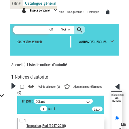
Panneau de gestion des cookies
Espace personnel
Aide
Une question ?
Historique
Tout
Recherche avancée
AUTRES RECHERCHES
Accueil
Liste de notices d’autorité
1
Notices d'autorité
Voir la sélection (
0
)
Ajouter à mes références
(
0
)
VOTRE RECHERCHE
RÉCUPÉRER
LES
Tri par :
Défaut
NOTICES
Recherche avancée dans les
sur 1
notices d’autorité
20
résultats/page
Œuvres liées à l'auteur :
1
Temperton, Rod (1947-2016)
Ma
Temperton, Rod (1947-2016)