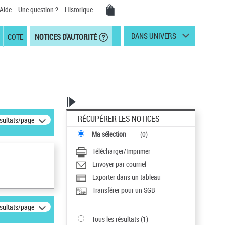
Aide
Une question ?
Historique
DANS UNIVERS
COTE
NOTICES D'AUTORITÉ
RÉCUPÉRER LES NOTICES
ésultats/page
Ma sélection
(
0
)
Télécharger/Imprimer
Envoyer par courriel
Exporter dans un tableau
Transférer pour un SGB
ésultats/page
Tous les résultats
(
1
)