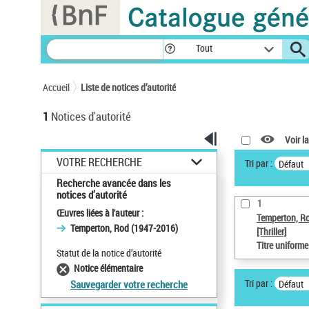
Panneau de gestion des cookies
Tout
Accueil
Liste de notices d’autorité
1
Notices d'autorité
Voir la
VOTRE RECHERCHE
Tri par :
Défaut
Recherche avancée dans les
notices d’autorité
1
Œuvres liées à l'auteur :
Temperton, R
Temperton, Rod (1947-2016)
[Thriller]
Titre uniform
Statut de la notice d’autorité
Notice élémentaire
Tri par :
Défaut
Sauvegarder votre recherche