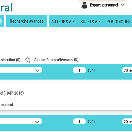
Espace personnel
Recherche avancée
AUTEURS A-Z
SUJETS A-Z
PÉRIODIQUES
(
0
)
 sélection (
0
)
Ajouter à mes références
sur 1
20 r
od (1947-2016)
e musical
sur 1
20 r