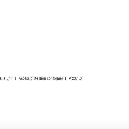
 à la BnF
|
Accessibilité (non conforme)
|
V 23.1.0