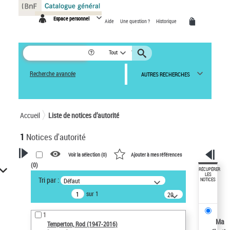
Panneau de gestion des cookies
Espace personnel
Aide
Une question ?
Historique
Tout
Recherche avancée
AUTRES RECHERCHES
Accueil
Liste de notices d’autorité
1
Notices d'autorité
Voir la sélection (
0
)
Ajouter à mes références
(
0
)
VOTRE RECHERCHE
RÉCUPÉRER
LES
Tri par :
Défaut
NOTICES
Recherche avancée dans les
sur 1
notices d’autorité
20
résultats/page
Œuvres liées à l'auteur :
1
Temperton, Rod (1947-2016)
Ma
Temperton, Rod (1947-2016)