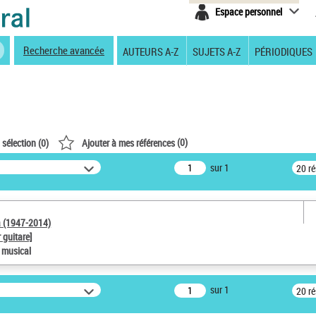
Espace personnel
Recherche avancée
AUTEURS A-Z
SUJETS A-Z
PÉRIODIQUES
(
0
)
 sélection (
0
)
Ajouter à mes références
sur 1
20 r
a (1947-2014)
 guitare]
e musical
sur 1
20 r