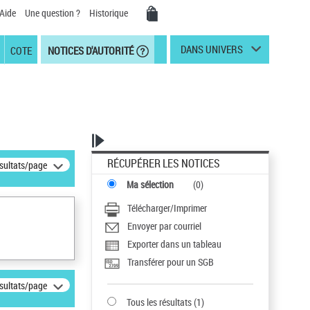
Aide
Une question ?
Historique
DANS UNIVERS
COTE
NOTICES D'AUTORITÉ
RÉCUPÉRER LES NOTICES
ésultats/page
Ma sélection
(
0
)
Télécharger/Imprimer
Envoyer par courriel
Exporter dans un tableau
Transférer pour un SGB
ésultats/page
Tous les résultats
(
1
)