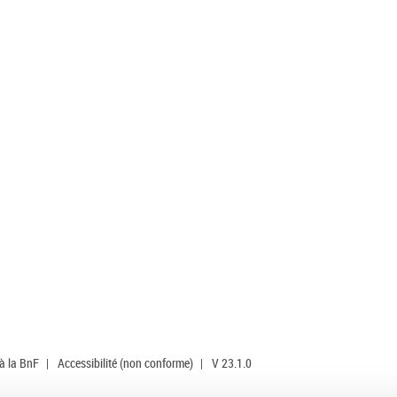
 à la BnF
|
Accessibilité (non conforme)
|
V 23.1.0