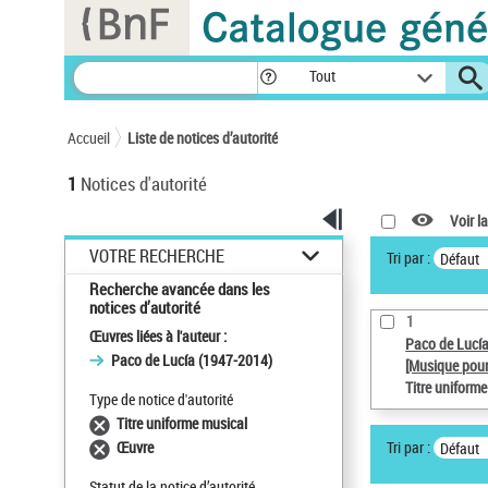
Panneau de gestion des cookies
Tout
Accueil
Liste de notices d’autorité
1
Notices d'autorité
Voir la
VOTRE RECHERCHE
Tri par :
Défaut
Recherche avancée dans les
notices d’autorité
1
Œuvres liées à l'auteur :
Paco de Lucí
Paco de Lucía (1947-2014)
[Musique pour
Titre uniform
Type de notice d'autorité
Titre uniforme musical
Tri par :
Œuvre
Défaut
Statut de la notice d’autorité