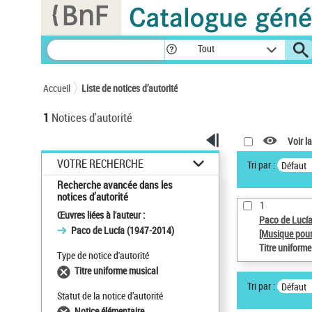
Panneau de gestion des cookies
Tout
Accueil
Liste de notices d’autorité
1
Notices d'autorité
Voir la
VOTRE RECHERCHE
Tri par :
Défaut
Recherche avancée dans les
notices d’autorité
1
Œuvres liées à l'auteur :
Paco de Lucí
Paco de Lucía (1947-2014)
[Musique pour
Titre uniform
Type de notice d'autorité
Titre uniforme musical
Tri par :
Défaut
Statut de la notice d’autorité
Notice élémentaire