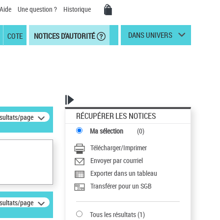
Aide
Une question ?
Historique
DANS UNIVERS
COTE
NOTICES D'AUTORITÉ
RÉCUPÉRER LES NOTICES
ésultats/page
Ma sélection
(
0
)
Télécharger/Imprimer
Envoyer par courriel
Exporter dans un tableau
Transférer pour un SGB
ésultats/page
Tous les résultats
(
1
)