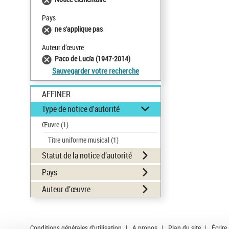
Pays
ne s'applique pas
Auteur d’œuvre
Paco de Lucía (1947-2014)
Sauvegarder votre recherche
AFFINER
Type de notice d'autorité
Œuvre
(1)
Titre uniforme musical
(1)
Statut de la notice d’autorité
Pays
Auteur d’œuvre
Conditions générales d'utilisation
|
A propos
|
Plan du site
|
Écrire