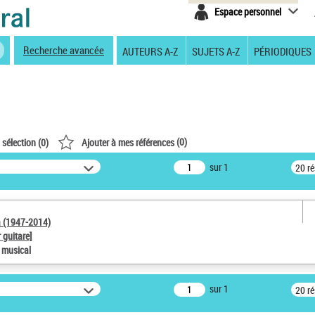
Espace personnel
Recherche avancée
AUTEURS A-Z
SUJETS A-Z
PÉRIODIQUES
(
0
)
 sélection (
0
)
Ajouter à mes références
sur 1
20 r
a (1947-2014)
 guitare]
e musical
sur 1
20 r