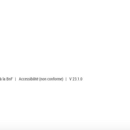
 à la BnF
|
Accessibilité (non conforme)
|
V 23.1.0