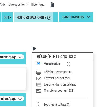
Aide
Une question ?
Historique
DANS UNIVERS
COTE
NOTICES D'AUTORITÉ
RÉCUPÉRER LES NOTICES
ésultats/page
Ma sélection
(
0
)
Télécharger/Imprimer
Envoyer par courriel
Exporter dans un tableau
Transférer pour un SGB
ésultats/page
Tous les résultats
(
1
)