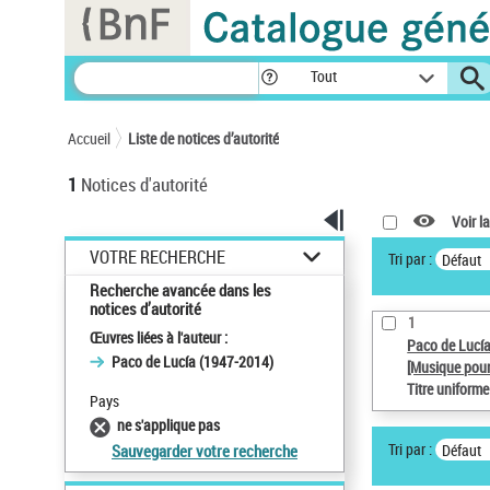
Panneau de gestion des cookies
Tout
Accueil
Liste de notices d’autorité
1
Notices d'autorité
Voir la
VOTRE RECHERCHE
Tri par :
Défaut
Recherche avancée dans les
notices d’autorité
1
Œuvres liées à l'auteur :
Paco de Lucí
Paco de Lucía (1947-2014)
[Musique pour
Titre uniform
Pays
ne s'applique pas
Tri par :
Défaut
Sauvegarder votre recherche