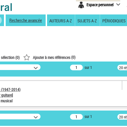
Espace personnel
Recherche avancée
AUTEURS A-Z
SUJETS A-Z
PÉRIODIQUES
(
0
)
 sélection (
0
)
Ajouter à mes références
sur 1
20 r
a (1947-2014)
 guitare]
e musical
sur 1
20 r