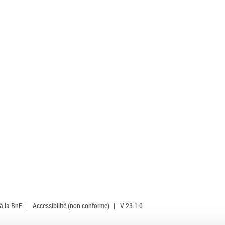
 à la BnF
|
Accessibilité (non conforme)
|
V 23.1.0