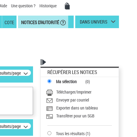
Aide
Une question ?
Historique
DANS UNIVERS
COTE
NOTICES D'AUTORITÉ
RÉCUPÉRER LES NOTICES
ésultats/page
Ma sélection
(
0
)
Télécharger/Imprimer
Envoyer par courriel
Exporter dans un tableau
Transférer pour un SGB
ésultats/page
Tous les résultats
(
1
)