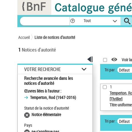
Panneau de gestion des cookies
Tout
Accueil
Liste de notices d’autorité
1
Notices d'autorité
Voir la
VOTRE RECHERCHE
Tri par :
Défaut
Recherche avancée dans les
notices d’autorité
1
Œuvres liées à l'auteur :
Temperton, R
Temperton, Rod (1947-2016)
[Thriller]
Titre uniform
Statut de la notice d’autorité
Notice élémentaire
Tri par :
Défaut
Pays
ne s'applique pas