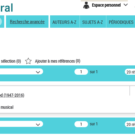
Espace personnel
Recherche avancée
AUTEURS A-Z
SUJETS A-Z
PÉRIODIQUES
(
0
)
 sélection (
0
)
Ajouter à mes références
sur 1
20 r
od (1947-2016)
e musical
sur 1
20 r