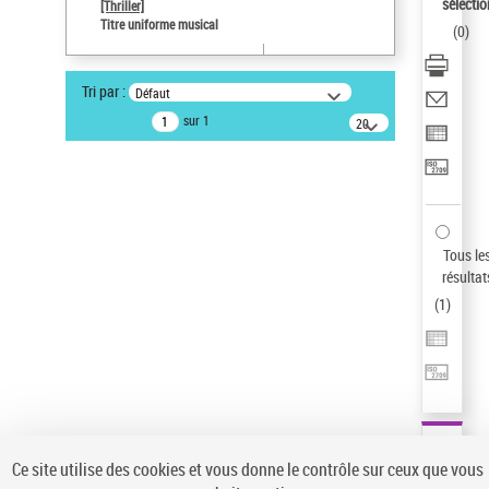
sélectio
[Thriller]
Pays
Titre uniforme musical
(
0
)
ne s'applique pas
Type de notice d'autorité
Tri par :
Défaut
Titre uniforme musical
sur 1
20
résultats/page
Statut de la notice d’autorité
Notice élémentaire
Sauvegarder votre recherche
AFFINER
Tous le
Type de notice d'autorité
résultat
(
1
)
Œuvre
(1)
Titre uniforme musical
(1)
Statut de la notice d’autorité
Pays
Auteur d’œuvre
Ce site utilise des cookies et vous donne le contrôle sur ceux que vous