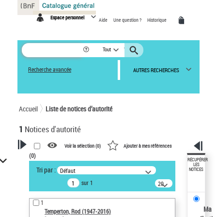
Panneau de gestion des cookies
Espace personnel
Aide
Une question ?
Historique
Tout
Recherche avancée
AUTRES RECHERCHES
Accueil
Liste de notices d’autorité
1
Notices d'autorité
Voir la sélection (
0
)
Ajouter à mes références
(
0
)
VOTRE RECHERCHE
RÉCUPÉRER
LES
Tri par :
Défaut
NOTICES
Recherche avancée dans les
sur 1
notices d’autorité
20
résultats/page
Œuvres liées à l'auteur :
1
Temperton, Rod (1947-2016)
Ma
Temperton, Rod (1947-2016)