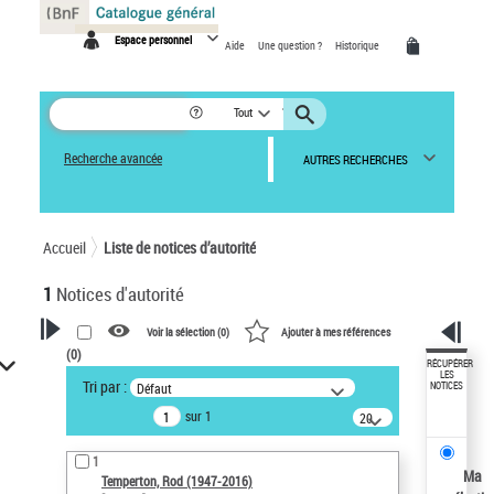
Panneau de gestion des cookies
Espace personnel
Aide
Une question ?
Historique
Tout
Recherche avancée
AUTRES RECHERCHES
Accueil
Liste de notices d’autorité
1
Notices d'autorité
Voir la sélection (
0
)
Ajouter à mes références
(
0
)
VOTRE RECHERCHE
RÉCUPÉRER
LES
Tri par :
Défaut
NOTICES
Recherche avancée dans les
sur 1
notices d’autorité
20
résultats/page
Œuvres liées à l'auteur :
1
Temperton, Rod (1947-2016)
Ma
Temperton, Rod (1947-2016)