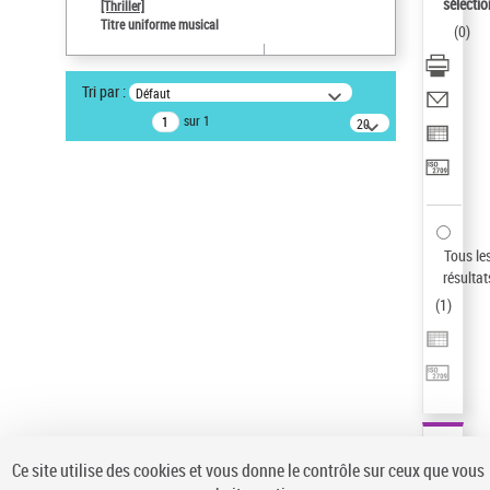
sélectio
[Thriller]
Pays
Titre uniforme musical
(
0
)
ne s'applique pas
Sauvegarder votre recherche
Tri par :
Défaut
AFFINER
sur 1
20
résultats/page
Type de notice d'autorité
Œuvre
(1)
Titre uniforme musical
(1)
Statut de la notice d’autorité
Tous le
résultat
Pays
(
1
)
Auteur d’œuvre
Ce site utilise des cookies et vous donne le contrôle sur ceux que vous