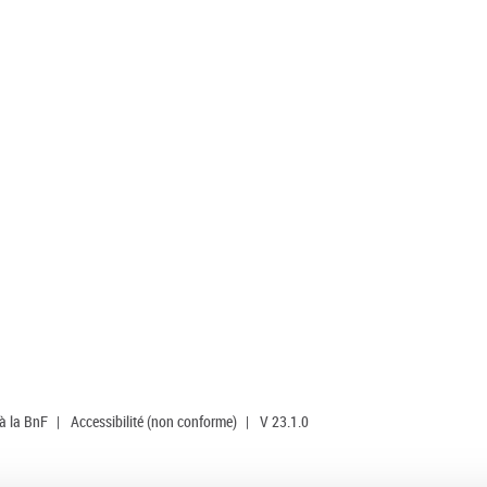
 à la BnF
|
Accessibilité (non conforme)
|
V 23.1.0