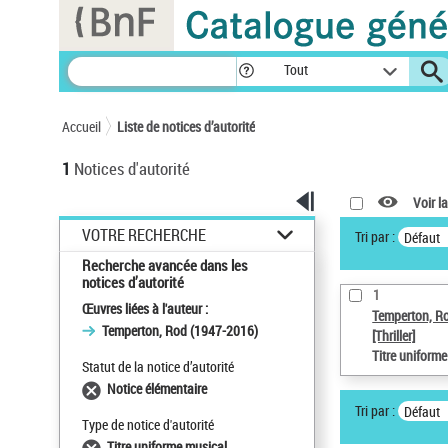
Panneau de gestion des cookies
Tout
Accueil
Liste de notices d’autorité
1
Notices d'autorité
Voir la
VOTRE RECHERCHE
Tri par :
Défaut
Recherche avancée dans les
notices d’autorité
1
Œuvres liées à l'auteur :
Temperton, R
Temperton, Rod (1947-2016)
[Thriller]
Titre uniform
Statut de la notice d’autorité
Notice élémentaire
Tri par :
Défaut
Type de notice d'autorité
Titre uniforme musical