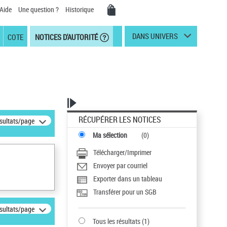
Aide
Une question ?
Historique
DANS UNIVERS
COTE
NOTICES D'AUTORITÉ
RÉCUPÉRER LES NOTICES
ésultats/page
Ma sélection
(
0
)
Télécharger/Imprimer
Envoyer par courriel
Exporter dans un tableau
Transférer pour un SGB
ésultats/page
Tous les résultats
(
1
)