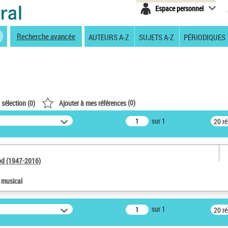
Espace personnel
Recherche avancée
AUTEURS A-Z
SUJETS A-Z
PÉRIODIQUES
(
0
)
 sélection (
0
)
Ajouter à mes références
sur 1
20 r
od (1947-2016)
e musical
sur 1
20 r