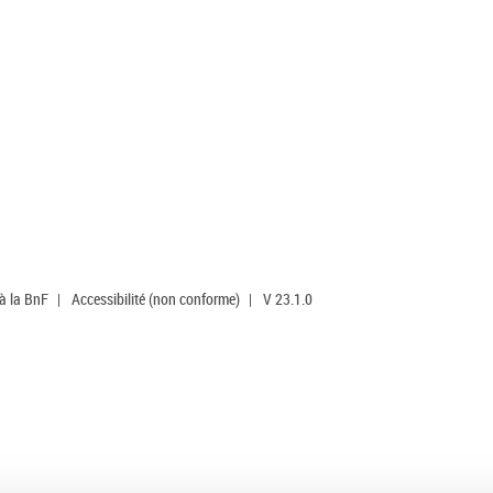
 à la BnF
|
Accessibilité (non conforme)
|
V 23.1.0