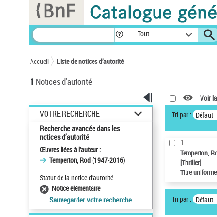
Panneau de gestion des cookies
Tout
Accueil
Liste de notices d’autorité
1
Notices d'autorité
Voir la
VOTRE RECHERCHE
Tri par :
Défaut
Recherche avancée dans les
notices d’autorité
1
Œuvres liées à l'auteur :
Temperton, R
Temperton, Rod (1947-2016)
[Thriller]
Titre uniform
Statut de la notice d’autorité
Notice élémentaire
Tri par :
Défaut
Sauvegarder votre recherche