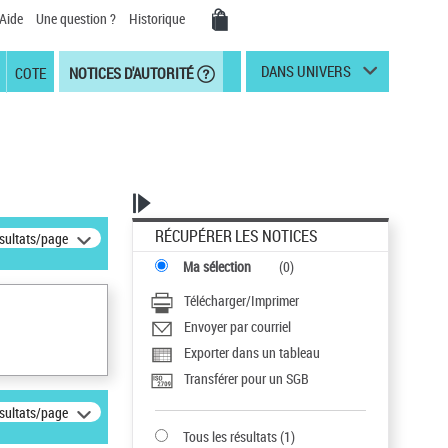
Aide
Une question ?
Historique
DANS UNIVERS
COTE
NOTICES D'AUTORITÉ
RÉCUPÉRER LES NOTICES
ésultats/page
Ma sélection
(
0
)
Télécharger/Imprimer
Envoyer par courriel
Exporter dans un tableau
Transférer pour un SGB
ésultats/page
Tous les résultats
(
1
)