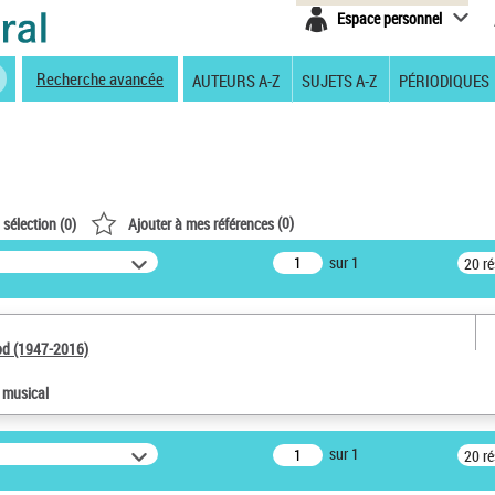
Espace personnel
Recherche avancée
AUTEURS A-Z
SUJETS A-Z
PÉRIODIQUES
(
0
)
 sélection (
0
)
Ajouter à mes références
sur 1
20 r
od (1947-2016)
e musical
sur 1
20 r