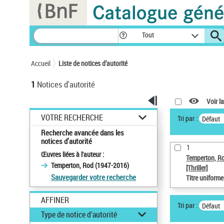
Panneau de gestion des cookies
Tout
Accueil
Liste de notices d’autorité
1
Notices d'autorité
Voir la
VOTRE RECHERCHE
Tri par :
Défaut
Recherche avancée dans les
notices d’autorité
1
Œuvres liées à l'auteur :
Temperton, R
Temperton, Rod (1947-2016)
[Thriller]
Sauvegarder votre recherche
Titre uniform
AFFINER
Tri par :
Défaut
Type de notice d'autorité