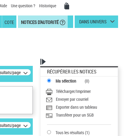
Aide
Une question ?
Historique
DANS UNIVERS
COTE
NOTICES D'AUTORITÉ
RÉCUPÉRER LES NOTICES
ésultats/page
Ma sélection
(
0
)
Télécharger/Imprimer
Envoyer par courriel
Exporter dans un tableau
Transférer pour un SGB
ésultats/page
Tous les résultats
(
1
)