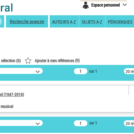
Espace personnel
Recherche avancée
AUTEURS A-Z
SUJETS A-Z
PÉRIODIQUES
(
0
)
 sélection (
0
)
Ajouter à mes références
sur 1
20 r
od (1947-2016)
e musical
sur 1
20 r