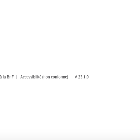
 à la BnF
|
Accessibilité (non conforme)
|
V 23.1.0