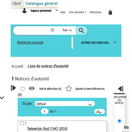
Panneau de gestion des cookies
Espace personnel
Aide
Une question ?
Historique
Tout
Recherche avancée
AUTRES RECHERCHES
Accueil
Liste de notices d’autorité
1
Notices d'autorité
Voir la sélection (
0
)
Ajouter à mes références
(
0
)
VOTRE RECHERCHE
RÉCUPÉRER
LES
Tri par :
Défaut
NOTICES
Recherche avancée dans les
sur 1
notices d’autorité
20
résultats/page
Œuvres liées à l'auteur :
1
Temperton, Rod (1947-2016)
Ma
Temperton, Rod (1947-2016)