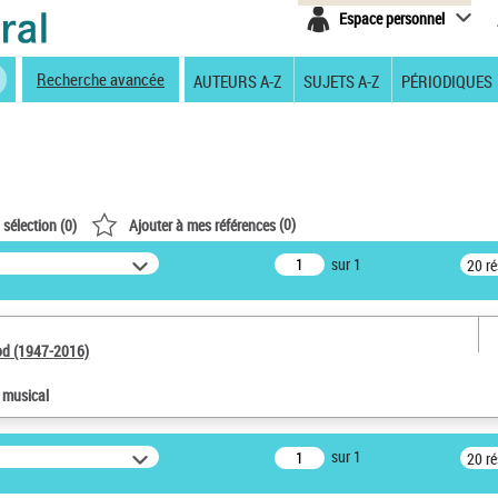
Espace personnel
Recherche avancée
AUTEURS A-Z
SUJETS A-Z
PÉRIODIQUES
(
0
)
 sélection (
0
)
Ajouter à mes références
sur 1
20 r
od (1947-2016)
e musical
sur 1
20 r