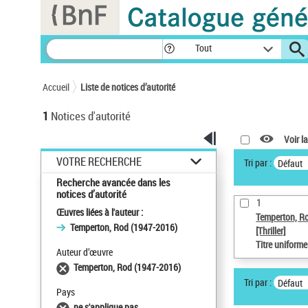
Panneau de gestion des cookies
Tout
Accueil
Liste de notices d’autorité
1
Notices d'autorité
Voir la
VOTRE RECHERCHE
Tri par :
Défaut
Recherche avancée dans les
notices d’autorité
1
Œuvres liées à l'auteur :
Temperton, R
Temperton, Rod (1947-2016)
[Thriller]
Titre uniform
Auteur d’œuvre
Temperton, Rod (1947-2016)
Tri par :
Défaut
Pays
ne s'applique pas