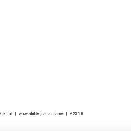
 à la BnF
|
Accessibilité (non conforme)
|
V 23.1.0