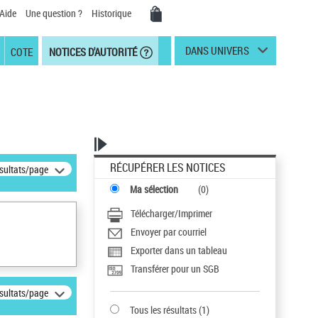
Aide
Une question ?
Historique
DANS UNIVERS
COTE
NOTICES D'AUTORITÉ
RÉCUPÉRER LES NOTICES
ésultats/page
Ma sélection
(
0
)
Télécharger/Imprimer
Envoyer par courriel
Exporter dans un tableau
Transférer pour un SGB
ésultats/page
Tous les résultats
(
1
)